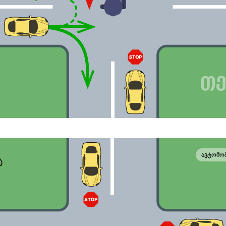
ავტომო
ა