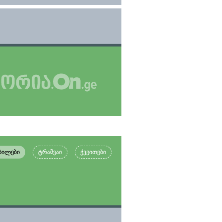
ბილები
ტრამვაი
ქვეითები