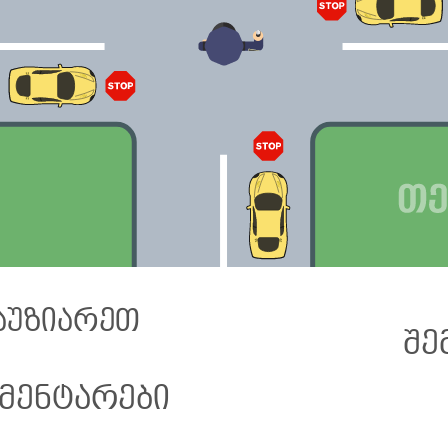
აუზიარეთ
შე
მენტარები