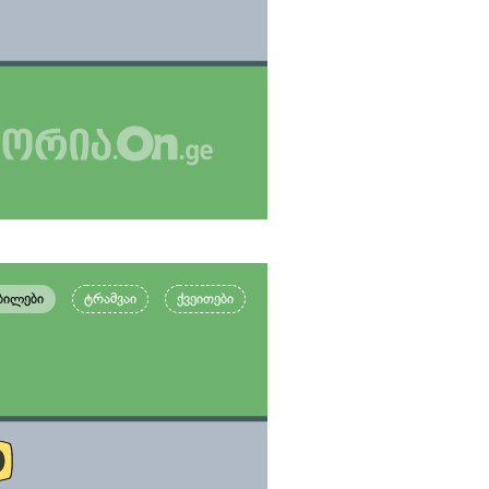
ბილები
ტრამვაი
ქვეითები