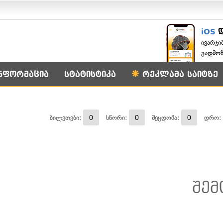
iOS
ივარჯი
გადმო
ნფორმაცია
სტატისტიკა
რეკლამა საიტზე
0
0
0
ბილეთები:
სწორი:
შეცდომა:
დრო:
შე