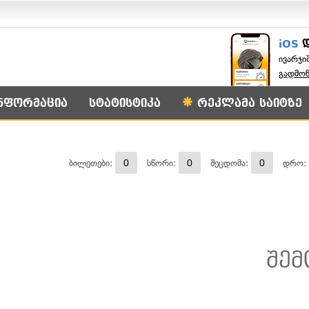
iOS
ივარჯი
გადმო
ნფორმაცია
სტატისტიკა
რეკლამა საიტზე
0
0
0
ბილეთები:
სწორი:
შეცდომა:
დრო:
შე