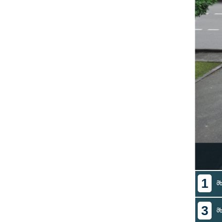
1
მ
3
მ