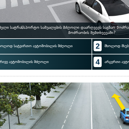
ელი სატრანსპორტო საშუალების მძღოლი დაარღვევს საგზაო მოძრაო
მოძრაობის შემთხვევაში?
2
ხოლოდ სატვირთო ავტომობილის მძღოლი
მხოლოდ მსუბ
4
რივე ავტომობილის მძღოლი
არცერთი ავტ