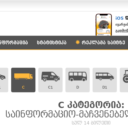
iOS
ივარჯი
გადმო
ნფორმაცია
სტატისტიკა
რეკლამა საიტზე
1
C
C1
D
D1
C კატეგორია:
საინფორმაციო-მაჩვენებე
სულ 14 ბილეთი