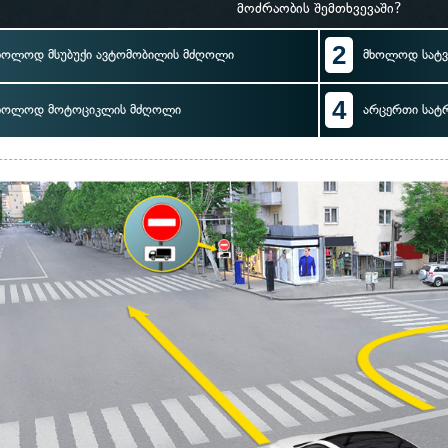
მოძრაობის შემთხვევაში?
2
ხოლოდ მსუბუქი ავტომობილის მძღოლი
მხოლოდ სატ
4
ხოლოდ მოტოციკლის მძღოლი
არცერთი სატ