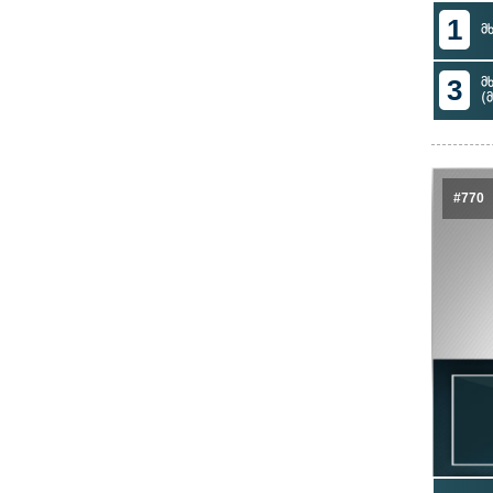
1
მ
3
მ
(
#770