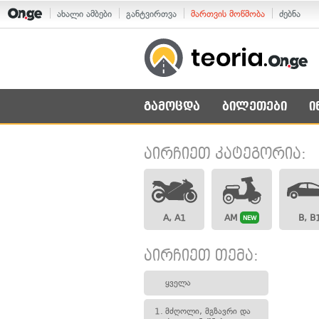
ახალი ამბები
განტვირთვა
მართვის მოწმობა
ძებნა
გამოცდა
ბილეთები
ი
აირჩიეთ კატეგორია:
A, A1
AM
B, B
NEW
აირჩიეთ თემა:
ყველა
1.
მძღოლი, მგზავრი და