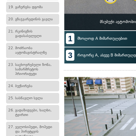
19.
გაჩერება დგომა
20.
გზაჯვარედინის გავლა
მსუბუქი ავტომობ
21.
რკინიგზის
გადასასვლელი
1
მხოლოდ A მიმართულებით
22.
მოძრაობა
ავტომაგისტრალზე
3
როგორც A, ასევე B მიმართულე
23.
საცხოვრებელი ზონა,
სამარშრუტოს
პრიორიტეტი
#14
24.
ბუქსირება
25.
სასწავლო სვლა
26.
გადაზიდვები, ხალხი,
ტვირთი
27.
ველოსიპედი, მოპედი
და პირუტყვის