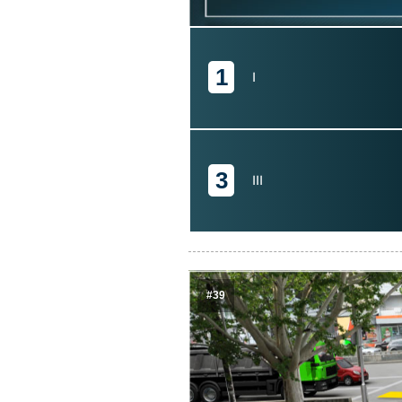
1
I
3
III
#39