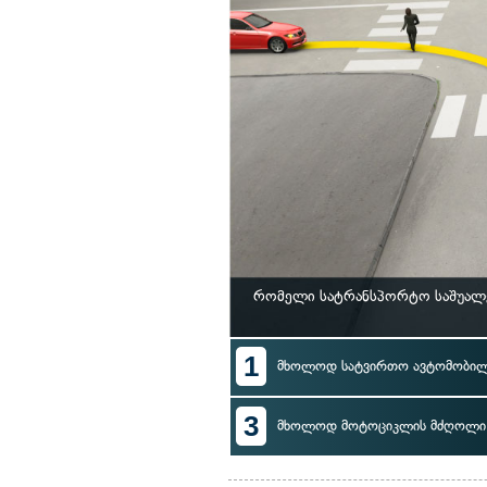
რომელი სატრანსპორტო საშუალე
1
მხოლოდ სატვირთო ავტომობი
3
მხოლოდ მოტოციკლის მძღოლი