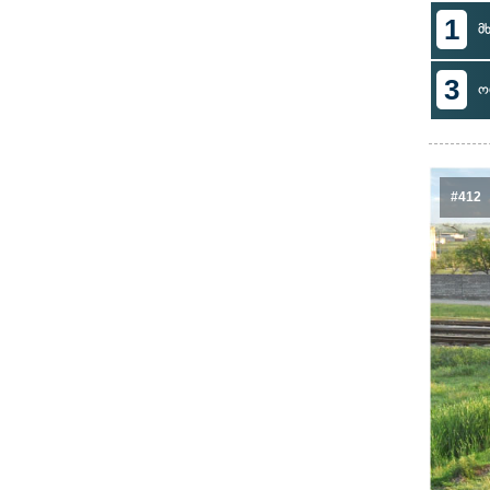
1
მ
3
ო
#412