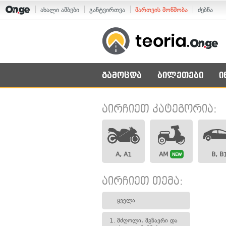
ახალი ამბები
განტვირთვა
მართვის მოწმობა
ძებნა
გამოცდა
ბილეთები
ი
აირჩიეთ კატეგორია:
A, A1
AM
B, B
NEW
აირჩიეთ თემა:
ყველა
1.
მძღოლი, მგზავრი და