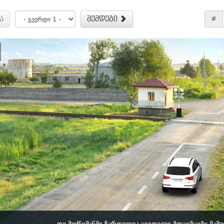
ა
შემდეგი
#
თუ შუქნიშანში ჩართულია ყვითელი მოციმციმე მაშუ