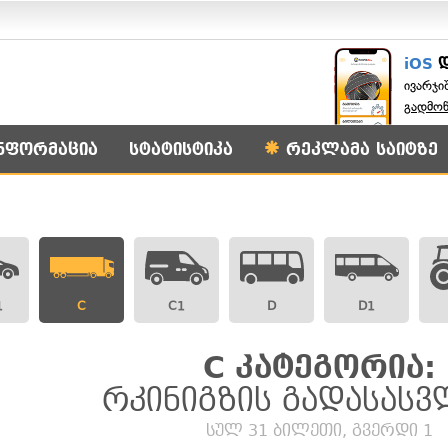
iOS
ივარჯი
გადმო
ნფორმაცია
სტატისტიკა
რეკლამა საიტზე
1
C
C1
D
D1
C კატეგორია:
რკინიგზის გადასას
სულ 31 ბილეთი, გვერდი 1