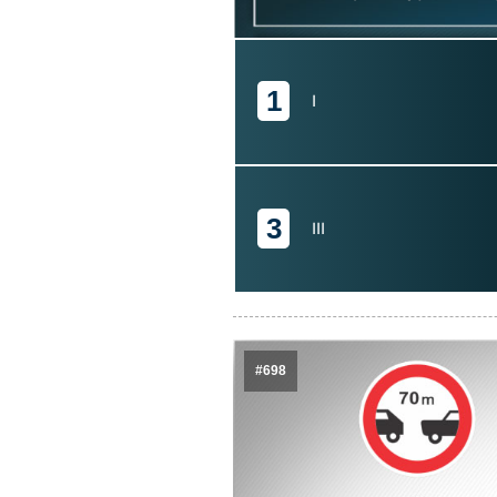
1
I
3
III
#698