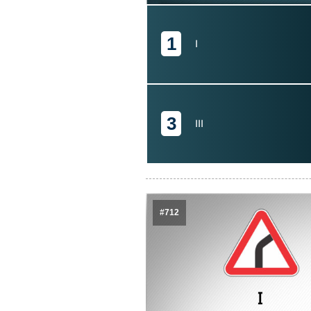
1
I
3
III
#712