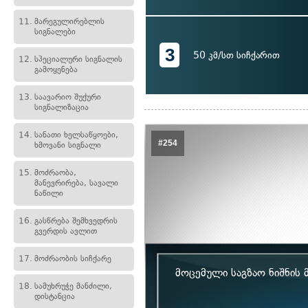
11.
მარეგულირებლის
სიგნალები
3
50 კმ/სთ სიჩქარით
12.
სპეციალური სიგნალის
გამოყენება
13.
საავარიო შუქური
სიგნალიზაცია
14.
სანათი ხელსაწყოები,
#254
ხმოვანი სიგნალი
15.
მოძრაობა,
მანევრირება, სავალი
ნაწილი
16.
გასწრება შემხვედრის
გვერდის ავლით
17.
მოძრაობის სიჩქარე
მოცემული საგზაო ნიშნის
18.
სამუხრუჭე მანძილი,
დისტანცია