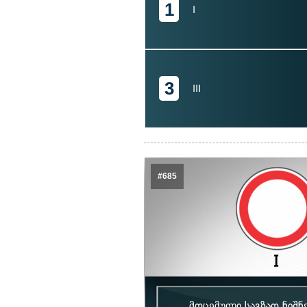
1
I
3
III
#685
მოცემული საგზაო ნიშნ