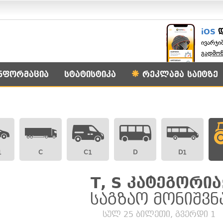
iOS
ივარჯი
გადმო
ნფორმაცია
სტატისტიკა
რეკლამა საიტზე
1
C
C1
D
D1
T, S კატეგორია
საგზაო მონიშვნ
სულ 25 ბილეთი, გვერდი 1