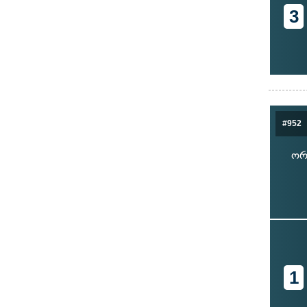
3
#952
ორ
1