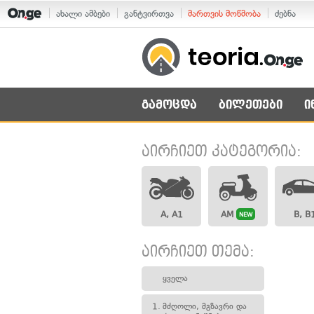
ახალი ამბები
განტვირთვა
მართვის მოწმობა
ძებნა
გამოცდა
ბილეთები
ი
აირჩიეთ კატეგორია:
A, A1
AM
B, B
NEW
აირჩიეთ თემა:
ყველა
1.
მძღოლი, მგზავრი და