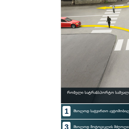
რომელი სატრანსპორტო საშუალე
1
მხოლოდ სატვირთო ავტომობი
3
მხოლოდ მოტოციკლის მძღოლი