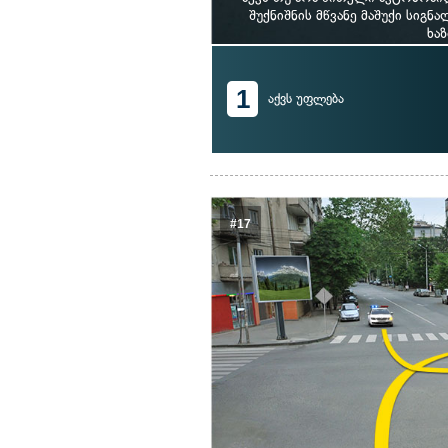
შუქნიშნის მწვანე მაშუქი სიგნ
ხა
1
აქვს უფლება
#17