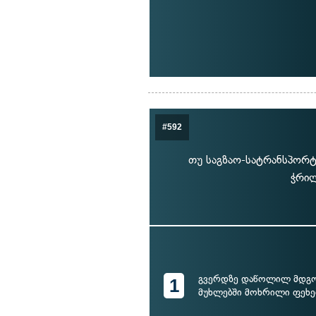
#592
თუ საგზაო-სატრანსპორტ
ჭრილ
გვერდზე დაწოლილ მდგო
1
მუხლებში მოხრილი ფეხე