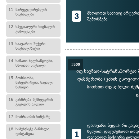
11.
მარეგულირებლის
მხოლოდ საძილე არტერია
3
სიგნალები
შემოწმება
12.
სპეციალური სიგნალის
გამოყენება
13.
საავარიო შუქური
სიგნალიზაცია
14.
სანათი ხელსაწყოები,
#500
ხმოვანი სიგნალი
თუ საგზაო-სატრანსპორტო შ
15.
მოძრაობა,
დამწვრობა (კანის ქსოვი
მანევრირება, სავალი
სითხით შევსებული ბუშ
ნაწილი
დ
16.
გასწრება შემხვედრის
გვერდის ავლით
17.
მოძრაობის სიჩქარე
დამწვარი ზედაპირი გადა
18.
სამუხრუჭე მანძილი,
წყლით, დავუმუშაოთ იოდ
1
დისტანცია
დავადოთ ბაქტერიციდული