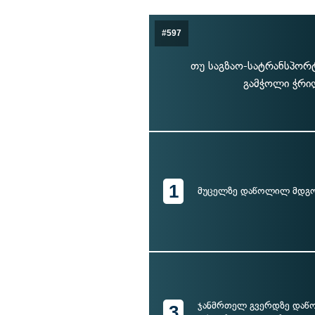
#597
თუ საგზაო-სატრანსპორ
გამჭოლი ჭრი
1
მუცელზე დაწოლილ მდგო
ჯანმრთელ გვერდზე დაწ
3