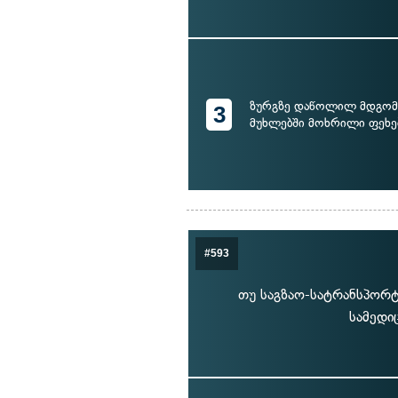
ზურგზე დაწოლილ მდგომ
3
მუხლებში მოხრილი ფეხე
#593
თუ საგზაო-სატრანსპორტ
სამედი