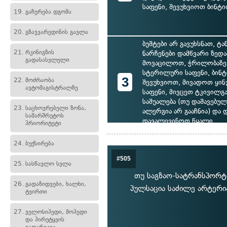
საფენი, შევუხვიოთ ბინტ
19.
გაჩერება დგომა
20.
გზაჯვარედინის გავლა
ბუშტები არ გავუხსნათ, ტ
21.
რკინიგზის
ნარჩენები დამწვარი ზედ
გადასასვლელი
მოვაცილოთ, ჭრილობაზე
სტერილური საფენი, ბინ
3
22.
მოძრაობა
შევუხვიოთ, მივადოთ ყინ
ავტომაგისტრალზე
საფენი, მივცეთ ტკივილგ
საშუალება (თუ დაშავებულ
23.
საცხოვრებელი ზონა,
ალერგია არ გააჩნია) და 
სამარშრუტოს
დავალევინოთ წყალი
პრიორიტეტი
24.
ბუქსირება
#505
25.
სასწავლო სვლა
თუ საგზაო-სატრანსპორტო
26.
გადაზიდვები, ხალხი,
პულსაცია საძილე არტერია
ტვირთი
27.
ველოსიპედი, მოპედი
და პირუტყვის