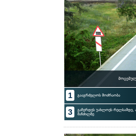
მოცემულ
1
გააგრძელოს მოძრაობა
3
გაჩერდეს უახლოეს რელსამდე, 
მანძილზე