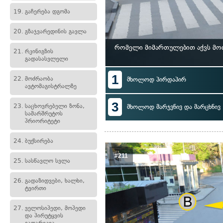
19.
გაჩერება დგომა
20.
გზაჯვარედინის გავლა
რომელი მიმართულებით აქვს მო
21.
რკინიგზის
გადასასვლელი
1
22.
მოძრაობა
მხოლოდ პირდაპირ
ავტომაგისტრალზე
3
23.
საცხოვრებელი ზონა,
მხოლოდ მარჯვნივ და მარცხნივ
სამარშრუტოს
პრიორიტეტი
24.
ბუქსირება
#211
25.
სასწავლო სვლა
26.
გადაზიდვები, ხალხი,
ტვირთი
27.
ველოსიპედი, მოპედი
და პირუტყვის