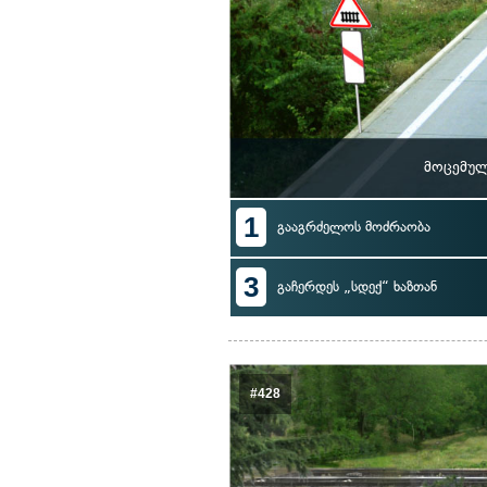
მოცემულ
1
გააგრძელოს მოძრაობა
3
გაჩერდეს „სდექ“ ხაზთან
#428