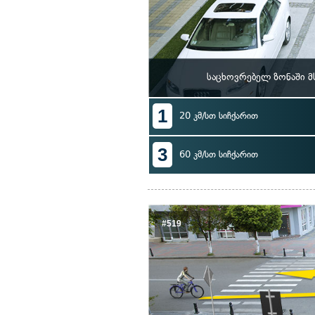
საცხოვრებელ ზონაში მ
1
20 კმ/სთ სიჩქარით
3
60 კმ/სთ სიჩქარით
#519