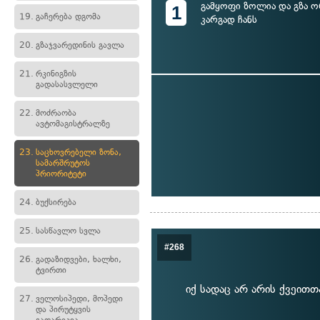
გამყოფი ზოლია და გზა ო
1
19.
გაჩერება დგომა
კარგად ჩანს
20.
გზაჯვარედინის გავლა
21.
რკინიგზის
გადასასვლელი
22.
მოძრაობა
ავტომაგისტრალზე
23.
საცხოვრებელი ზონა,
სამარშრუტოს
პრიორიტეტი
24.
ბუქსირება
25.
სასწავლო სვლა
#268
26.
გადაზიდვები, ხალხი,
ტვირთი
იქ სადაც არ არის ქვეითთ
27.
ველოსიპედი, მოპედი
და პირუტყვის