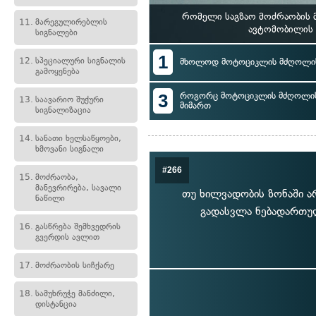
რომელი საგზაო მოძრაობის მ
11.
მარეგულირებლის
ავტომობილის 
სიგნალები
1
12.
სპეციალური სიგნალის
მხოლოდ მოტოციკლის მძღოლის
გამოყენება
3
როგორც მოტოციკლის მძღოლის, 
13.
საავარიო შუქური
მიმართ
სიგნალიზაცია
14.
სანათი ხელსაწყოები,
ხმოვანი სიგნალი
#266
15.
მოძრაობა,
მანევრირება, სავალი
თუ ხილვადობის ზონაში არ
ნაწილი
გადასვლა ნებადართულ
16.
გასწრება შემხვედრის
გვერდის ავლით
17.
მოძრაობის სიჩქარე
18.
სამუხრუჭე მანძილი,
დისტანცია