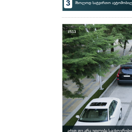
3
მხოლოდ სატვირთო ავტომობილ
#513
აქვთ თუ არა უფლება საცხოვრებ