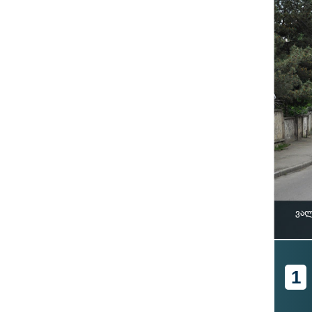
ვალ
1