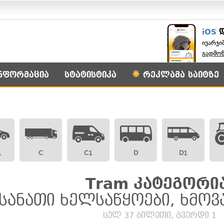
iOS
ივარჯი
გადმო
ნფორმაცია
სტატისტიკა
რეკლამა საიტზე
1
C
C1
D
D1
Tram კატეგორია
სანათი ხელსაწყოები, ხმოვ
სულ 37 ბილეთი, გვერდი 1