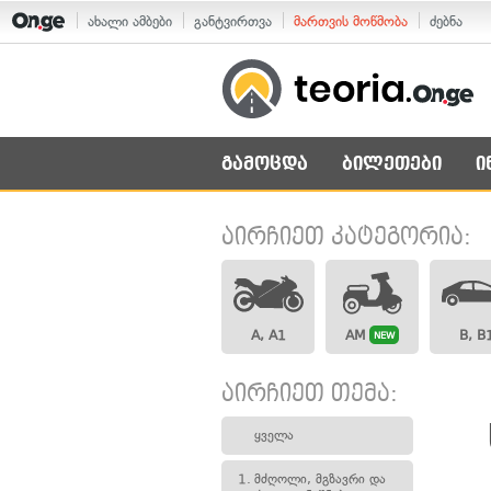
ახალი ამბები
განტვირთვა
მართვის მოწმობა
ძებნა
გამოცდა
ბილეთები
ი
აირჩიეთ კატეგორია:
A, A1
AM
B, B
NEW
აირჩიეთ თემა:
ყველა
1.
მძღოლი, მგზავრი და