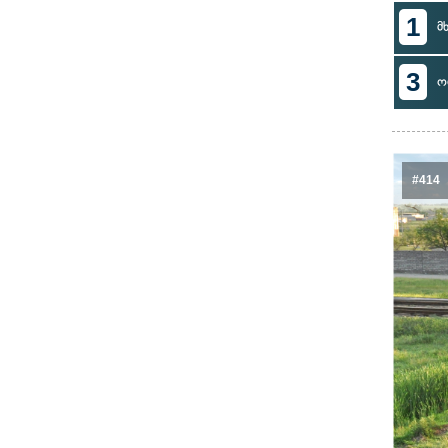
1
მ
3
ო
#414