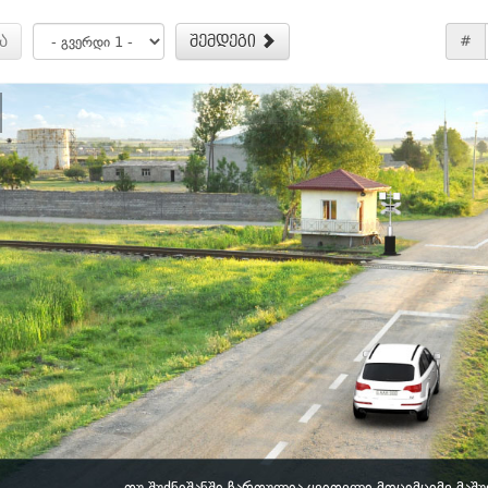
ა
შემდეგი
#
თუ შუქნიშანში ჩართულია ყვითელი მოციმციმე მაშუ