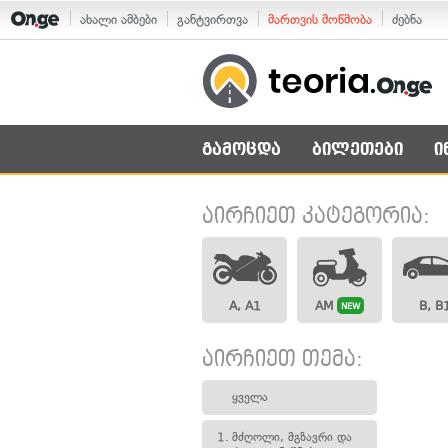
ახალი ამბები
განტვირთვა
მართვის მოწმობა
ძებნა
გამოცდა
ბილეთები
ი
აირჩიეთ კატეგორია:
A, A1
AM
B, B
NEW
აირჩიეთ თემა:
ყველა
1.
მძღოლი, მგზავრი და