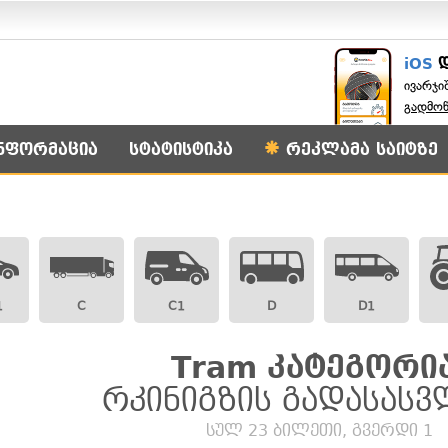
iOS
ივარჯი
გადმო
ნფორმაცია
სტატისტიკა
რეკლამა საიტზე
1
C
C1
D
D1
Tram კატეგორია
რკინიგზის გადასას
სულ 23 ბილეთი, გვერდი 1