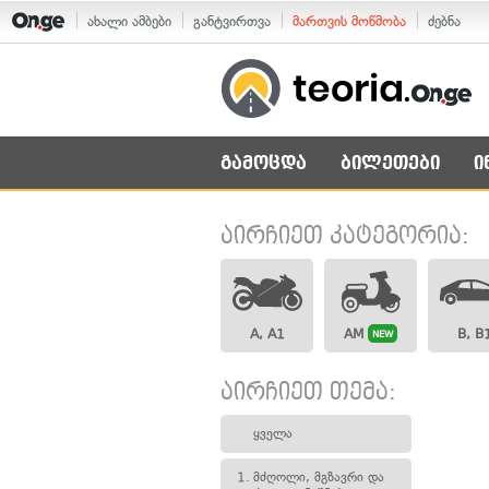
ახალი ამბები
განტვირთვა
მართვის მოწმობა
ძებნა
გამოცდა
ბილეთები
ი
აირჩიეთ კატეგორია:
A, A1
AM
B, B
NEW
აირჩიეთ თემა:
ყველა
1.
მძღოლი, მგზავრი და