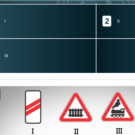
2
I
II
III