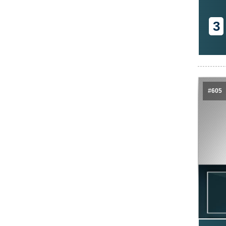
3
#605