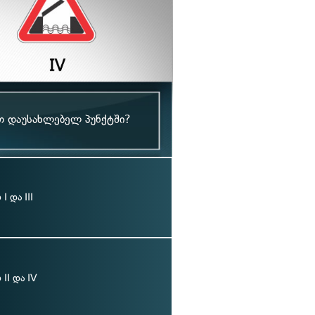
თ დაუსახლებელ პუნქტში?
 და III
II და IV