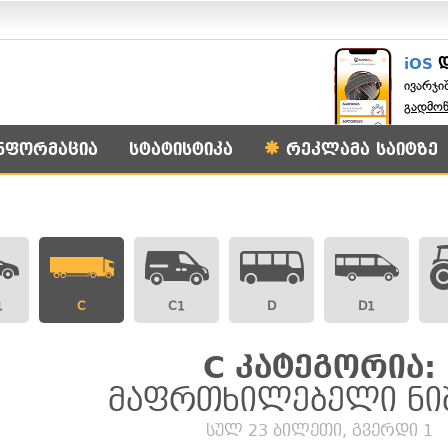
iOS
ივარჯი
გადმო
ნფორმაცია
სტატისტიკა
რეკლამა საიტზე
1
C
C1
D
D1
C კატეგორია:
მაფრთხილებელი ნი
სულ 23 ბილეთი, გვერდი 1