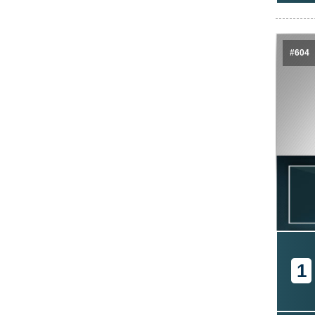
#604
1