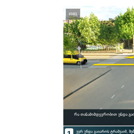
#101
რა თანამიმდევრობით უნდა გა
1
ჯერ უნდა გაიაროს ტრამვაიმ, შე