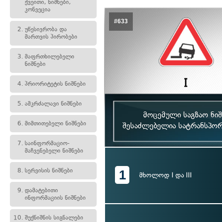
ქვეითი, ნიშნები,
კონვეცია
#633
2.
უწესივრობა და
მართვის პირობები
3.
მაფრთხილებელი
ნიშნები
4.
პრიორიტეტის ნიშნები
5.
ამკრძალავი ნიშნები
მოცემული საგზაო ნი
6.
მიმთითებელი ნიშნები
შესაძლებელია სატრანსპორ
7.
საინფორმაციო-
მაჩვენებელი ნიშნები
8.
სერვისის ნიშნები
1
მხოლოდ I და III
9.
დამატებითი
ინფორმაციის ნიშნები
10.
შუქნიშნის სიგნალები