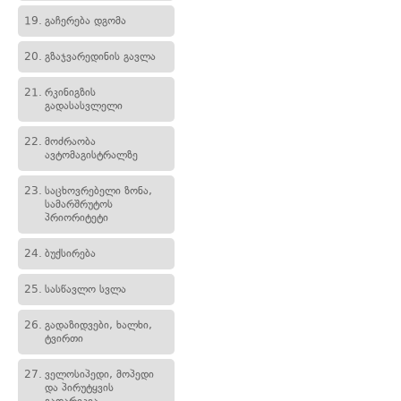
19.
გაჩერება დგომა
20.
გზაჯვარედინის გავლა
21.
რკინიგზის
გადასასვლელი
22.
მოძრაობა
ავტომაგისტრალზე
23.
საცხოვრებელი ზონა,
სამარშრუტოს
პრიორიტეტი
24.
ბუქსირება
25.
სასწავლო სვლა
26.
გადაზიდვები, ხალხი,
ტვირთი
27.
ველოსიპედი, მოპედი
და პირუტყვის