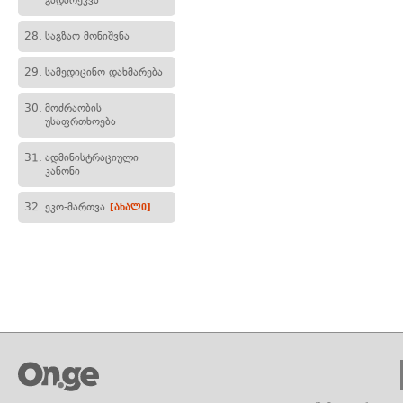
გადარეკვა
28.
საგზაო მონიშვნა
29.
სამედიცინო დახმარება
30.
მოძრაობის
უსაფრთხოება
31.
ადმინისტრაციული
კანონი
32.
ეკო-მართვა
[ახალი]