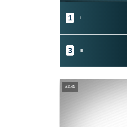
1
I
3
III
#1143