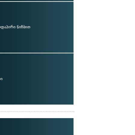
რდაპირი ნიჩბით
რი