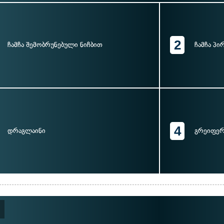
2
ჩამჩა შემობრუნებული ნიჩბით
ჩამჩა პი
4
დრაგლაინი
გრეიფე