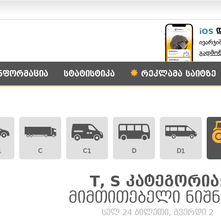
iOS
ივარჯი
გადმო
ნფორმაცია
სტატისტიკა
რეკლამა საიტზე
1
C
C1
D
D1
T, S კატეგორია
მიმთითებელი ნიშნ
სულ 24 ბილეთი, გვერდი 2