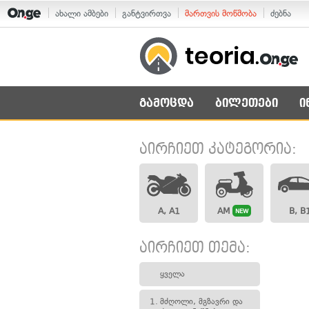
ახალი ამბები
განტვირთვა
მართვის მოწმობა
ძებნა
გამოცდა
ბილეთები
ი
აირჩიეთ კატეგორია:
A, A1
AM
B, B
NEW
აირჩიეთ თემა:
ყველა
1.
მძღოლი, მგზავრი და