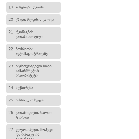
19.
გაჩერება დგომა
20.
გზაჯვარედინის გავლა
21.
რკინიგზის
გადასასვლელი
22.
მოძრაობა
ავტომაგისტრალზე
23.
საცხოვრებელი ზონა,
სამარშრუტოს
პრიორიტეტი
24.
ბუქსირება
25.
სასწავლო სვლა
26.
გადაზიდვები, ხალხი,
ტვირთი
27.
ველოსიპედი, მოპედი
და პირუტყვის