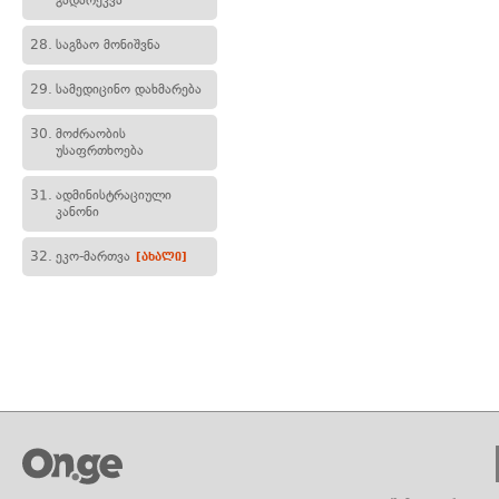
გადარეკვა
28.
საგზაო მონიშვნა
29.
სამედიცინო დახმარება
30.
მოძრაობის
უსაფრთხოება
31.
ადმინისტრაციული
კანონი
32.
ეკო-მართვა
[ახალი]