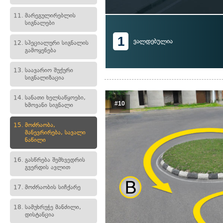
11.
მარეგულირებლის
სიგნალები
1
ვალდებულია
12.
სპეციალური სიგნალის
გამოყენება
13.
საავარიო შუქური
სიგნალიზაცია
14.
სანათი ხელსაწყოები,
#10
ხმოვანი სიგნალი
15.
მოძრაობა,
მანევრირება, სავალი
ნაწილი
16.
გასწრება შემხვედრის
გვერდის ავლით
17.
მოძრაობის სიჩქარე
18.
სამუხრუჭე მანძილი,
დისტანცია