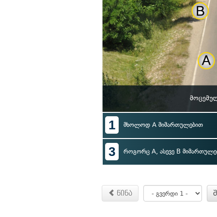
მოცემულ
1
მხოლოდ A მიმართულებით
3
როგორც A, ასევე B მიმართულე
წინა