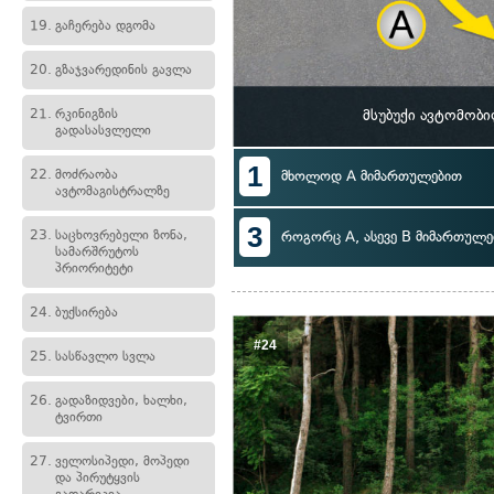
19.
გაჩერება დგომა
20.
გზაჯვარედინის გავლა
21.
რკინიგზის
მსუბუქი ავტომობ
გადასასვლელი
1
22.
მოძრაობა
მხოლოდ A მიმართულებით
ავტომაგისტრალზე
3
23.
საცხოვრებელი ზონა,
როგორც A, ასევე B მიმართულე
სამარშრუტოს
პრიორიტეტი
24.
ბუქსირება
#24
25.
სასწავლო სვლა
26.
გადაზიდვები, ხალხი,
ტვირთი
27.
ველოსიპედი, მოპედი
და პირუტყვის