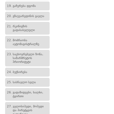
19.
გაჩერება დგომა
20.
გზაჯვარედინის გავლა
21.
რკინიგზის
გადასასვლელი
22.
მოძრაობა
ავტომაგისტრალზე
23.
საცხოვრებელი ზონა,
სამარშრუტოს
პრიორიტეტი
24.
ბუქსირება
25.
სასწავლო სვლა
26.
გადაზიდვები, ხალხი,
ტვირთი
27.
ველოსიპედი, მოპედი
და პირუტყვის