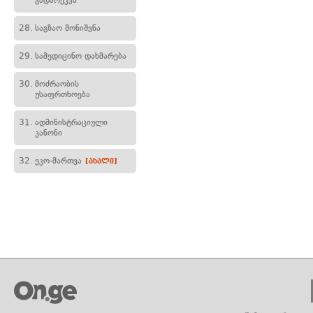
გადარეკვა
28.
საგზაო მონიშვნა
29.
სამედიცინო დახმარება
30.
მოძრაობის
უსაფრთხოება
31.
ადმინისტრაციული
კანონი
32.
ეკო-მართვა
[ახალი]