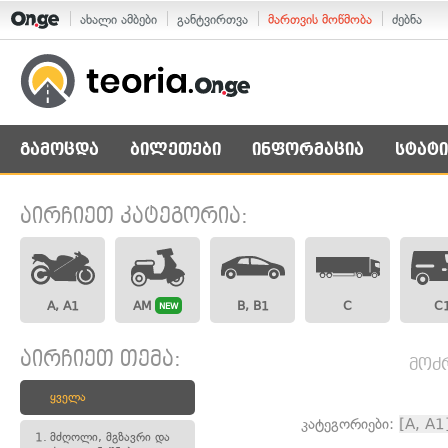
ახალი ამბები
განტვირთვა
მართვის მოწმობა
ძებნა
გამოცდა
ბილეთები
ინფორმაცია
სტატი
აირჩიეთ კატეგორია:
A, A1
AM
B, B1
C
C
NEW
აირჩიეთ თემა:
მოძ
ყველა
კატეგორიები:
[A, A1
1.
მძღოლი, მგზავრი და