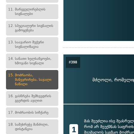
11.
მარეგულირებლის
სიგნალები
12.
სპეციალური სიგნალის
გამოყენება
13.
საავარიო შუქური
სიგნალიზაცია
14.
სანათი ხელსაწყოები,
#398
ხმოვანი სიგნალი
15.
მოძრაობა,
მძღოლი, რომელიც 
მანევრირება, სავალი
ნაწილი
16.
გასწრება შემხვედრის
გვერდის ავლით
17.
მოძრაობის სიჩქარე
მას შეუძლია ისე შეასრულ
18.
სამუხრუჭე მანძილი,
რომ არ შეუქმნას საფრთხ
1
დისტანცია
შეუშალოს საგზაო მოძრაო