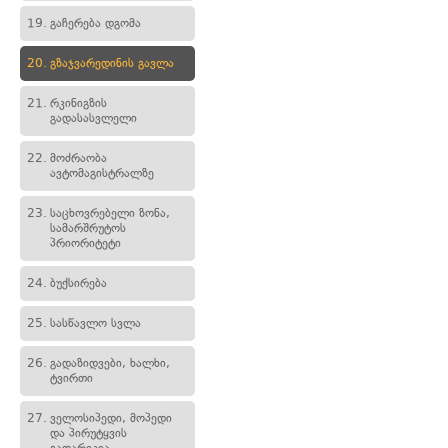
19.
გაჩერება დგომა
20.
გზაჯვარედინის გავლა
21.
რკინიგზის
გადასასვლელი
22.
მოძრაობა
ავტომაგისტრალზე
23.
საცხოვრებელი ზონა,
სამარშრუტოს
პრიორიტეტი
24.
ბუქსირება
25.
სასწავლო სვლა
26.
გადაზიდვები, ხალხი,
ტვირთი
27.
ველოსიპედი, მოპედი
და პირუტყვის