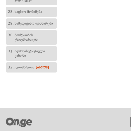
გადარეკვა
28.
საგზაო მონიშვნა
29.
სამედიცინო დახმარება
30.
მოძრაობის
უსაფრთხოება
31.
ადმინისტრაციული
კანონი
32.
ეკო-მართვა
[ახალი]