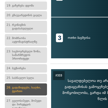
19.
გაჩერება დგომა
20.
გზაჯვარედინის გავლა
21.
რკინიგზის
გადასასვლელი
3
ოთხი ბავშვისა
22.
მოძრაობა
ავტომაგისტრალზე
23.
საცხოვრებელი ზონა,
სამარშრუტოს
პრიორიტეტი
24.
ბუქსირება
#333
25.
სასწავლო სვლა
სავალდებულოა თუ არა
გადაყვანისას გამოყენებ
26.
გადაზიდვები, ხალხი,
ტვირთი
მოწყობილობა, გარდა იმ 
წლის 
27.
ველოსიპედი, მოპედი
და პირუტყვის