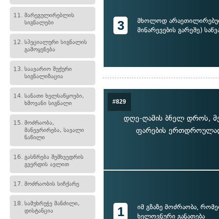
11.
მარეგულირებლის
მხოლოდ არაეთილირებულ
3
სიგნალები
მინარევების გარეშე) საწვ
12.
სპეციალური სიგნალის
გამოყენება
13.
საავარიო შუქური
სიგნალიზაცია
14.
სანათი ხელსაწყოები,
#829
ხმოვანი სიგნალი
დღე-ღამის ბნელ დროს, მ
15.
მოძრაობა,
ფარების ერთდროულად 
მანევრირება, სავალი
ნაწილი
16.
გასწრება შემხვედრის
გვერდის ავლით
17.
მოძრაობის სიჩქარე
18.
სამუხრუჭე მანძილი,
იმ გზაზე მოძრაობა, რომ
1
დისტანცია
ხელოვნური განათება