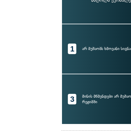
მძღოლს ეკრძალებ
1
არ მუშაობს ხმოვანი სიგნ
მინის მწმენდები არ მუშ
3
რეჟიმში