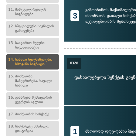
გამოიჩინოს მაქსიმალურ
11.
მარეგულირებლის
3
სიგნალები
იმოძრაოს დაბალი სიჩქა
აუცილებლობის შემთხვევ
12.
სპეციალური სიგნალის
გამოყენება
13.
საავარიო შუქური
სიგნალიზაცია
14.
სანათი ხელსაწყოები,
#328
ხმოვანი სიგნალი
15.
მოძრაობა,
დასახლებული პუნქტის გაუნ
მანევრირება, სავალი
ნაწილი
16.
გასწრება შემხვედრის
გვერდის ავლით
17.
მოძრაობის სიჩქარე
18.
სამუხრუჭე მანძილი,
1
დისტანცია
მხოლოდ დღე-ღამის ბნ