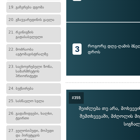
19.
გაჩერება დგომა
20.
გზაჯვარედინის გავლა
21.
რკინიგზის
გადასასვლელი
როგორც დღე-ღამის ბნელ
3
22.
მოძრაობა
დროს
ავტომაგისტრალზე
23.
საცხოვრებელი ზონა,
სამარშრუტოს
პრიორიტეტი
24.
ბუქსირება
#355
25.
სასწავლო სვლა
შეიძლება თუ არა, მოხვევი
26.
გადაზიდვები, ხალხი,
შემთხვევაში, მძღოლის მი
ტვირთი
სიგნალ
27.
ველოსიპედი, მოპედი
და პირუტყვის