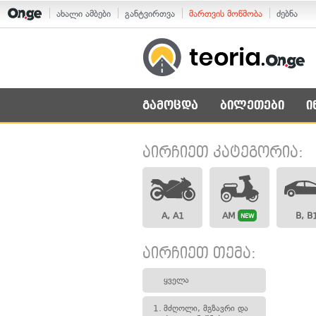
ახალი ამბები
განტვირთვა
მართვის მოწმობა
ძებნა
გამოცდა
ბილეთები
ი
აირჩიეთ კატეგორია:
A, A1
AM
B, B
NEW
აირჩიეთ თემა:
ყველა
1.
მძღოლი, მგზავრი და