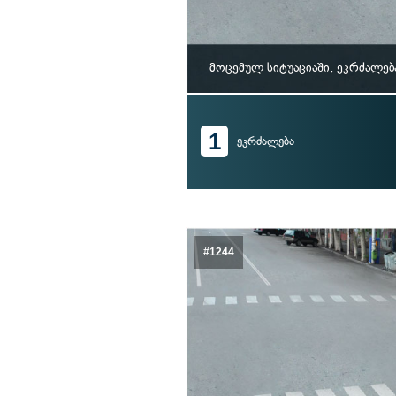
მოცემულ სიტუაციაში, ეკრძალე
1
ეკრძალება
#1244