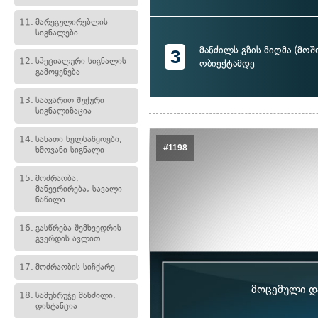
11.
მარეგულირებლის
სიგნალები
მანძილს გზის მიღმა (მო
3
12.
სპეციალური სიგნალის
ობიექტამდე
გამოყენება
13.
საავარიო შუქური
სიგნალიზაცია
14.
სანათი ხელსაწყოები,
#1198
ხმოვანი სიგნალი
15.
მოძრაობა,
მანევრირება, სავალი
ნაწილი
16.
გასწრება შემხვედრის
გვერდის ავლით
17.
მოძრაობის სიჩქარე
მოცემული და
18.
სამუხრუჭე მანძილი,
დისტანცია