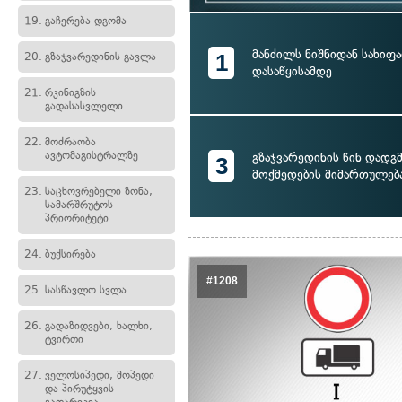
19.
გაჩერება დგომა
მანძილს ნიშნიდან სახიფ
1
20.
გზაჯვარედინის გავლა
დასაწყისამდე
21.
რკინიგზის
გადასასვლელი
22.
მოძრაობა
ავტომაგისტრალზე
გზაჯვარედინის წინ დადგ
3
მოქმედების მიმართულებ
23.
საცხოვრებელი ზონა,
სამარშრუტოს
პრიორიტეტი
24.
ბუქსირება
#1208
25.
სასწავლო სვლა
26.
გადაზიდვები, ხალხი,
ტვირთი
27.
ველოსიპედი, მოპედი
და პირუტყვის