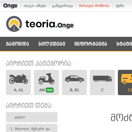
ახალი ამბები
განტვირთვა
მართვის მოწმობა
ძებნა
გამოცდა
ბილეთები
ინფორმაცია
სტატი
აირჩიეთ კატეგორია:
A, A1
AM
B, B1
C
C
NEW
აირჩიეთ თემა:
მოძ
ყველა
1.
მძღოლი, მგზავრი და