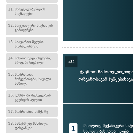
11.
მარეგულირებლის
სიგნალები
12.
სპეციალური სიგნალის
გამოყენება
13.
საავარიო შუქური
სიგნალიზაცია
14.
სანათი ხელსაწყოები,
#34
ხმოვანი სიგნალი
ქვემოთ ჩამოთვლილიდან
15.
მოძრაობა,
ორგანოსაგან (უწყებისაგა
მანევრირება, სავალი
ნაწილი
16.
გასწრება შემხვედრის
გვერდის ავლით
17.
მოძრაობის სიჩქარე
18.
სამუხრუჭე მანძილი,
მხოლოდ მექანიკური სა
1
დისტანცია
საშუალების გადაკეთება