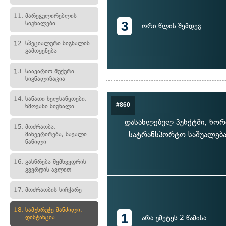
11.
მარეგულირებლის
3
სიგნალები
ორი წლის შემდეგ
12.
სპეციალური სიგნალის
გამოყენება
13.
საავარიო შუქური
სიგნალიზაცია
14.
სანათი ხელსაწყოები,
#860
ხმოვანი სიგნალი
დასახლებულ პუნქტში, ნორ
15.
მოძრაობა,
სატრანსპორტო საშუალება
მანევრირება, სავალი
ნაწილი
16.
გასწრება შემხვედრის
გვერდის ავლით
17.
მოძრაობის სიჩქარე
18.
სამუხრუჭე მანძილი,
1
დისტანცია
არა უმეტეს 2 წამისა