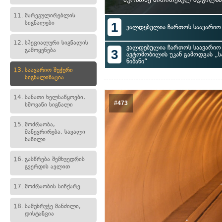
11.
მარეგულირებლის
სიგნალები
1
ვალდებულია ჩართოს საავარიო 
12.
სპეციალური სიგნალის
ვალდებულია ჩართოს საავარიო 
გამოყენება
3
ავტომობილის უკან გამოდგას „ს
ნიშანი“
13.
საავარიო შუქური
სიგნალიზაცია
14.
სანათი ხელსაწყოები,
#473
ხმოვანი სიგნალი
15.
მოძრაობა,
მანევრირება, სავალი
ნაწილი
16.
გასწრება შემხვედრის
გვერდის ავლით
17.
მოძრაობის სიჩქარე
18.
სამუხრუჭე მანძილი,
დისტანცია