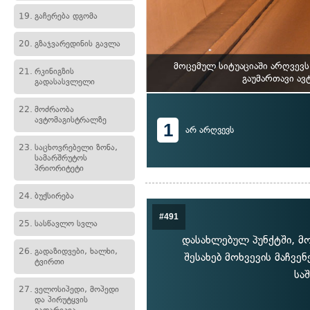
19.
გაჩერება დგომა
20.
გზაჯვარედინის გავლა
მოცემულ სიტუაციაში არღვევ
21.
რკინიგზის
გაუმართავი ავ
გადასასვლელი
22.
მოძრაობა
ავტომაგისტრალზე
1
არ არღვევს
23.
საცხოვრებელი ზონა,
სამარშრუტოს
პრიორიტეტი
24.
ბუქსირება
#491
25.
სასწავლო სვლა
დასახლებულ პუნქტში, მ
26.
გადაზიდვები, ხალხი,
შესახებ მოხვევის მაჩვ
ტვირთი
სა
27.
ველოსიპედი, მოპედი
და პირუტყვის