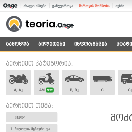
ახალი ამბები
განტვირთვა
მართვის მოწმობა
ძებნა
გამოცდა
ბილეთები
ინფორმაცია
სტატი
აირჩიეთ კატეგორია:
A, A1
AM
B, B1
C
C
NEW
აირჩიეთ თემა:
მოძ
ყველა
1.
მძღოლი, მგზავრი და