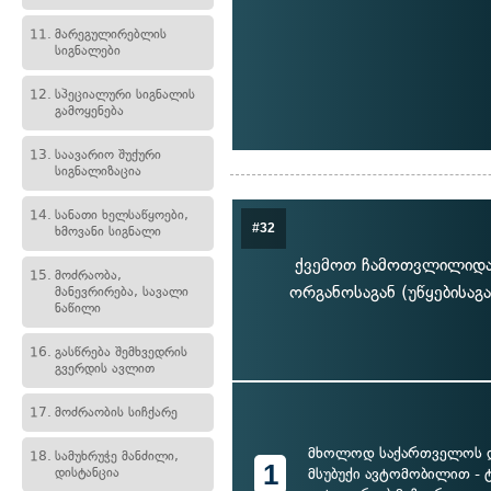
11.
მარეგულირებლის
სიგნალები
12.
სპეციალური სიგნალის
გამოყენება
13.
საავარიო შუქური
სიგნალიზაცია
14.
სანათი ხელსაწყოები,
#32
ხმოვანი სიგნალი
ქვემოთ ჩამოთვლილიდან
15.
მოძრაობა,
ორგანოსაგან (უწყებისაგა
მანევრირება, სავალი
ნაწილი
16.
გასწრება შემხვედრის
გვერდის ავლით
17.
მოძრაობის სიჩქარე
მხოლოდ საქართველოს 
18.
სამუხრუჭე მანძილი,
1
დისტანცია
მსუბუქი ავტომობილით - 