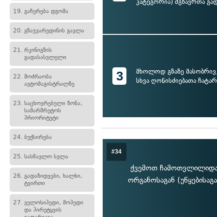
კატეგორია) მგზავრთა გად
19.
გაჩერება დგომა
20.
გზაჯვარედინის გავლა
21.
რკინიგზის
გადასასვლელი
მხოლოდ გზაზე მასობრივ
3
22.
მოძრაობა
სხვა ღონისძიებათა ჩატარ
ავტომაგისტრალზე
23.
საცხოვრებელი ზონა,
სამარშრუტოს
პრიორიტეტი
24.
ბუქსირება
#34
25.
სასწავლო სვლა
ქვემოთ ჩამოთვლილიდან
26.
გადაზიდვები, ხალხი,
ორგანოსაგან (უწყებისაგა
ტვირთი
27.
ველოსიპედი, მოპედი
და პირუტყვის