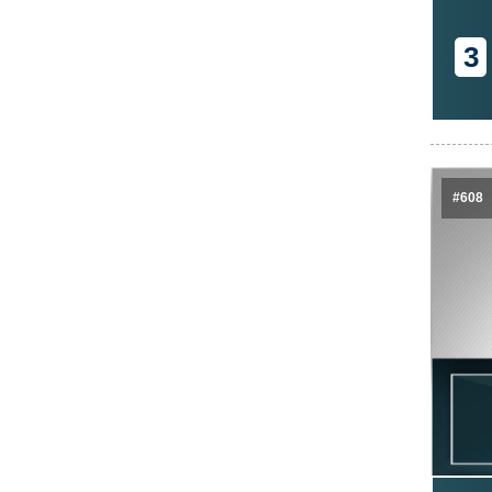
3
#608