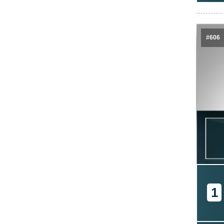
#606
1