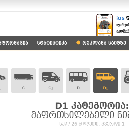
iOS
ივარჯი
გადმო
ნფორმაცია
სტატისტიკა
რეკლამა საიტზე
1
C
C1
D
D1
D1 კატეგორია:
მაფრთხილებელი ნი
სულ 26 ბილეთი, გვერდი 1