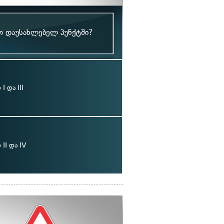
თ დაუსახლებელ პუნქტში?
 და III
II და IV