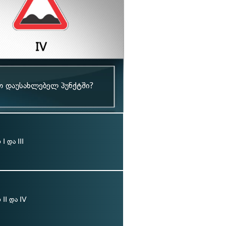
თ დაუსახლებელ პუნქტში?
 და III
II და IV