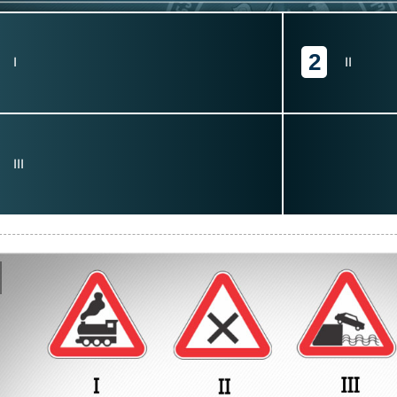
2
I
II
III