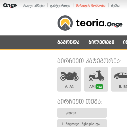
ახალი ამბები
განტვირთვა
მართვის მოწმობა
ძებნა
გამოცდა
ბილეთები
ი
აირჩიეთ კატეგორია:
A, A1
AM
B, B
NEW
აირჩიეთ თემა:
ყველა
1.
მძღოლი, მგზავრი და