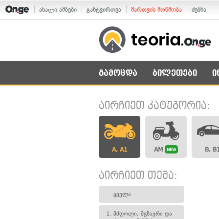
ახალი ამბები
განტვირთვა
მართვის მოწმობა
ძებნა
გამოცდა
ბილეთები
ი
აირჩიეთ კატეგორია:
A, A1
AM
B, B
NEW
აირჩიეთ თემა:
ყველა
1.
მძღოლი, მგზავრი და