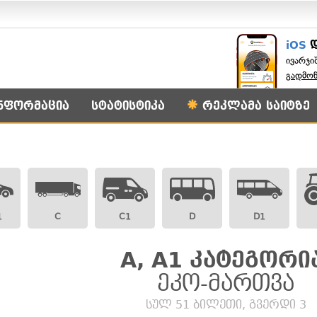
iOS
ივარჯი
გადმო
ნფორმაცია
სტატისტიკა
რეკლამა საიტზე
1
C
C1
D
D1
A, A1 კატეგორი
ეკო-მართვა
სულ 51 ბილეთი, გვერდი 3