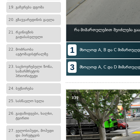
19.
გაჩერება დგომა
20.
გზაჯვარედინის გავლა
რა მიმართულებით შეიძლება გა
21.
რკინიგზის
გადასასვლელი
1
22.
მოძრაობა
მხოლოდ A, B და C მიმართულე
ავტომაგისტრალზე
3
23.
საცხოვრებელი ზონა,
მხოლოდ A, C და D მიმართულე
სამარშრუტოს
პრიორიტეტი
24.
ბუქსირება
#39
25.
სასწავლო სვლა
26.
გადაზიდვები, ხალხი,
ტვირთი
27.
ველოსიპედი, მოპედი
და პირუტყვის