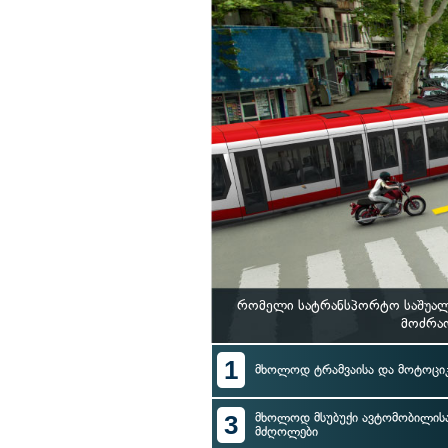
რომელი სატრანსპორტო საშუალე
მოძრაო
1
მხოლოდ ტრამვაისა და მოტოცი
3
მხოლოდ მსუბუქი ავტომობილის
მძღოლები