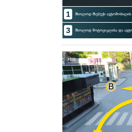
1
მხოლოდ მსუბუქი ავტომობილი
3
მხოლოდ მოტოციკლისა და ავტო
#211