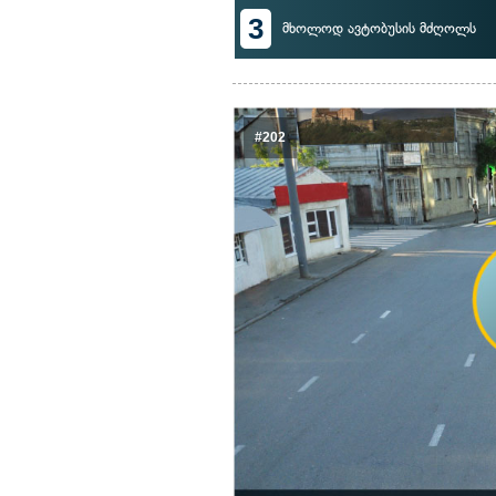
3
მხოლოდ ავტობუსის მძღოლს
#202