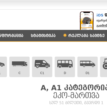
iOS
ივარჯი
გადმო
ნფორმაცია
სტატისტიკა
რეკლამა საიტზე
1
C
C1
D
D1
A, A1 კატეგორი
ეკო-მართვა
სულ 51 ბილეთი, გვერდი 1