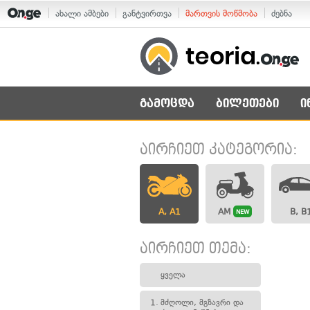
ახალი ამბები
განტვირთვა
მართვის მოწმობა
ძებნა
გამოცდა
ბილეთები
ი
აირჩიეთ კატეგორია:
A, A1
AM
B, B
NEW
აირჩიეთ თემა:
ყველა
1.
მძღოლი, მგზავრი და