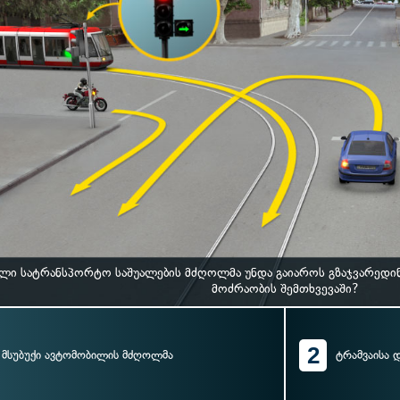
ლი სატრანსპორტო საშუალების მძღოლმა უნდა გაიაროს გზაჯვარედი
მოძრაობის შემთხვევაში?
2
მსუბუქი ავტომობილის მძღოლმა
ტრამვაისა 