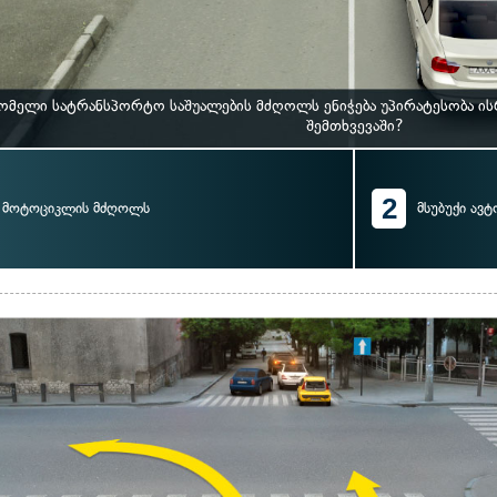
ომელი სატრანსპორტო საშუალების მძღოლს ენიჭება უპირატესობა ი
შემთხვევაში?
2
მოტოციკლის მძღოლს
მსუბუქი ავ