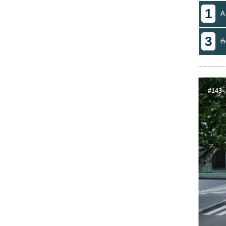
1
A
3
რ
#143