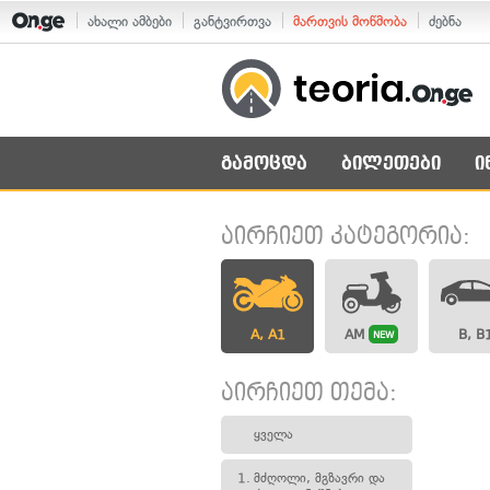
ახალი ამბები
განტვირთვა
მართვის მოწმობა
ძებნა
გამოცდა
ბილეთები
ი
აირჩიეთ კატეგორია:
A, A1
AM
B, B
NEW
აირჩიეთ თემა:
ყველა
1.
მძღოლი, მგზავრი და