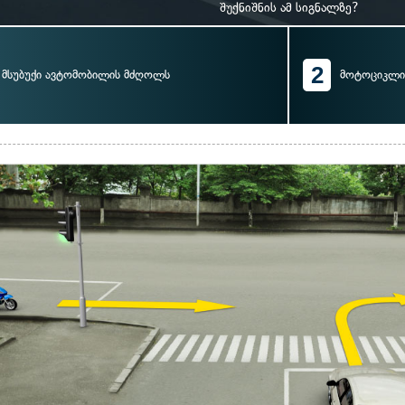
შუქნიშნის ამ სიგნალზე?
2
მსუბუქი ავტომობილის მძღოლს
მოტოციკლი