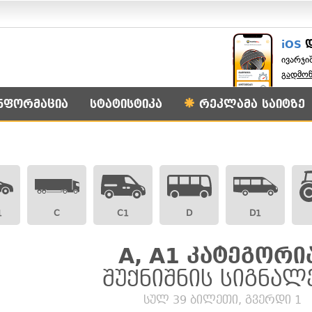
iOS
ივარჯი
გადმო
ნფორმაცია
სტატისტიკა
რეკლამა საიტზე
1
C
C1
D
D1
A, A1 კატეგორი
შუქნიშნის სიგნალ
სულ 39 ბილეთი, გვერდი 1