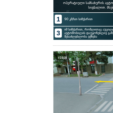
ოპერატიული სამსახურის ავტ
სიგნალით. მსუ
1
90 კმ/სთ სიჩქარით
იმ სიჩქარით, რომლითაც აუცილ
3
ავტომობილის დაუყონებლივ გაჩ
შესაძლებლობა ექნება
#1018