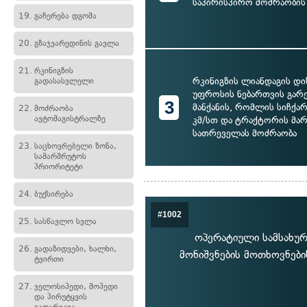
საპირისპირო მოძრაობის
19.
გაჩერება დგომა
20.
გზაჯვარედინის გავლა
21.
რკინიგზის
რკინიგზის ლიანდაგის დი
გადასასვლელი
უფროსის ნებართვის გარ
3
მანქანის, რომლის სიჩქარ
22.
მოძრაობა
ავტომაგისტრალზე
კმ/სთ და ტრაქტორის მა
სათრეველას მოძრაობა
23.
საცხოვრებელი ზონა,
სამარშრუტოს
პრიორიტეტი
24.
ბუქსირება
#1002
25.
სასწავლო სვლა
ოპერატიული სამსახურ
26.
გადაზიდვები, ხალხი,
მონიშვნების მოთხოვნები
ტვირთი
27.
ველოსიპედი, მოპედი
და პირუტყვის