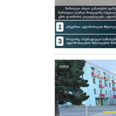
ჩართული ახლო განათების ფარე
ჩართული ლურჯი მოელვარე სპეციალუ
გზის დათმობის ვალდებულება ავტობუ
1
არცერთი ავტომობილის მძღოლი
3
როგორც ოპერატიული სამსახური
ავტომობილების მძღოლების მი
#1014