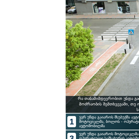
რა თანამიმდევრობით უნდა გ
მოძრაობის შემთხვევაში, თუ
ს
ჯერ უნდა გაიაროს მსუბუქმა ავტ
1
მოტოციკლმა, ბოლოს - ოპერატი
ავტომობილმა
ჯერ უნდა გაიაროს მოტოციკლმა,
3
ოპერატიული სამსახურის ავტომ