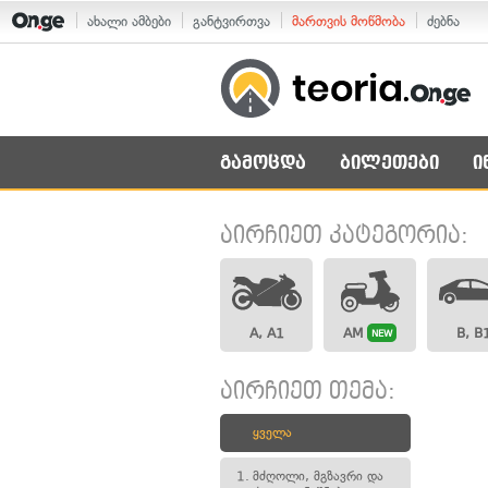
ახალი ამბები
განტვირთვა
მართვის მოწმობა
ძებნა
გამოცდა
ბილეთები
ი
აირჩიეთ კატეგორია:
A, A1
AM
B, B
NEW
აირჩიეთ თემა:
ყველა
1.
მძღოლი, მგზავრი და