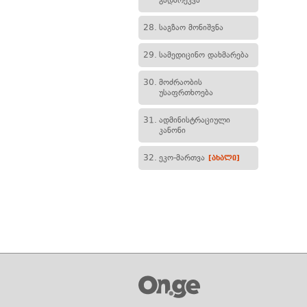
გადარეკვა
28.
საგზაო მონიშვნა
29.
სამედიცინო დახმარება
30.
მოძრაობის
უსაფრთხოება
31.
ადმინისტრაციული
კანონი
32.
ეკო-მართვა
[ახალი]