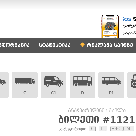
iOS
ივარჯი
გადმო
ნფორმაცია
სტატისტიკა
რეკლამა საიტზე
1
C
C1
D
D1
გზაჯვარედინის გავლა
ბილეთი #1121
კატეგორიები:
[C]
,
[D]
,
[B+C1 Mil]