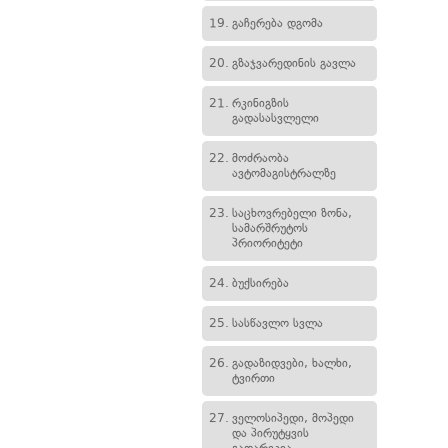
19.
გაჩერება დგომა
20.
გზაჯვარედინის გავლა
21.
რკინიგზის
გადასასვლელი
22.
მოძრაობა
ავტომაგისტრალზე
23.
საცხოვრებელი ზონა,
სამარშრუტოს
პრიორიტეტი
24.
ბუქსირება
25.
სასწავლო სვლა
26.
გადაზიდვები, ხალხი,
ტვირთი
27.
ველოსიპედი, მოპედი
და პირუტყვის