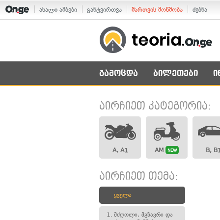
ახალი ამბები
განტვირთვა
მართვის მოწმობა
ძებნა
გამოცდა
ბილეთები
ი
აირჩიეთ კატეგორია:
A, A1
AM
B, B
NEW
აირჩიეთ თემა:
ყველა
1.
მძღოლი, მგზავრი და