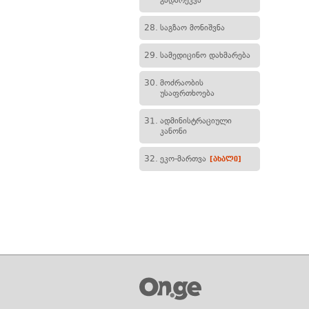
გადარეკვა
28.
საგზაო მონიშვნა
29.
სამედიცინო დახმარება
30.
მოძრაობის
უსაფრთხოება
31.
ადმინისტრაციული
კანონი
32.
ეკო-მართვა
[ახალი]