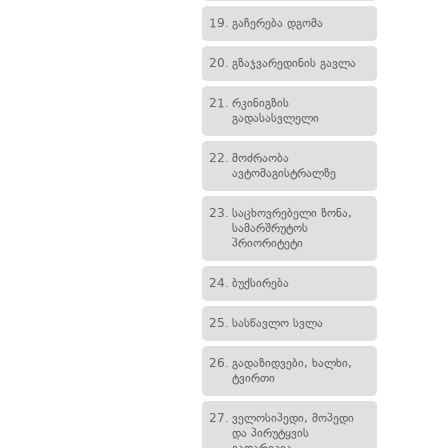
19.
გაჩერება დგომა
20.
გზაჯვარედინის გავლა
21.
რკინიგზის
გადასასვლელი
22.
მოძრაობა
ავტომაგისტრალზე
23.
საცხოვრებელი ზონა,
სამარშრუტოს
პრიორიტეტი
24.
ბუქსირება
25.
სასწავლო სვლა
26.
გადაზიდვები, ხალხი,
ტვირთი
27.
ველოსიპედი, მოპედი
და პირუტყვის