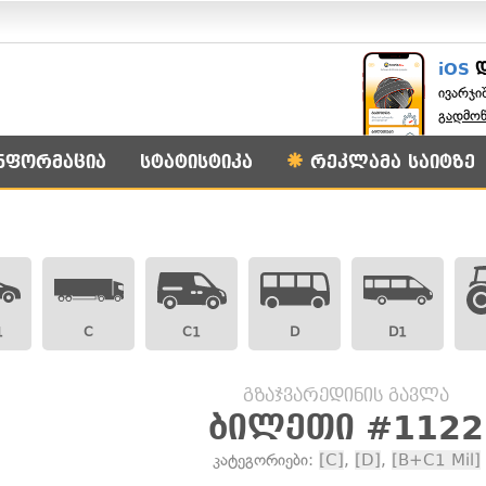
iOS
ივარჯი
გადმო
ნფორმაცია
სტატისტიკა
რეკლამა საიტზე
1
C
C1
D
D1
გზაჯვარედინის გავლა
ბილეთი #1122
კატეგორიები:
[C]
,
[D]
,
[B+C1 Mil]