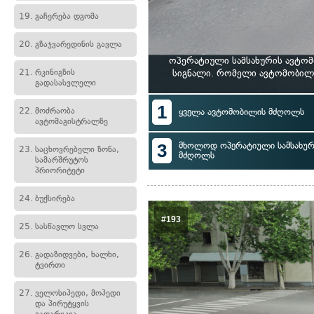
19.
გაჩერება დგომა
20.
გზაჯვარედინის გავლა
ოპერატიული სამსახურის ავტომ
21.
რკინიგზის
სიგნალი. რომელი ავტომობილ
გადასასვლელი
1
22.
მოძრაობა
ყველა ავტომობილის მძღოლს
ავტომაგისტრალზე
3
მხოლოდ ოპერატიული სამსახურ
23.
საცხოვრებელი ზონა,
მძღოლს
სამარშრუტოს
პრიორიტეტი
24.
ბუქსირება
#193
25.
სასწავლო სვლა
26.
გადაზიდვები, ხალხი,
ტვირთი
27.
ველოსიპედი, მოპედი
და პირუტყვის