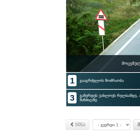
მოცემულ
1
გააგრძელოს მოძრაობა
3
გაჩერდეს უახლოეს რელსამდე, 
მანძილზე
წინა