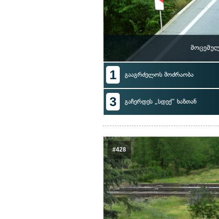
მოცემულ
1
გააგრძელოს მოძრაობა
3
გაჩერდეს „სდექ“ ხაზთან
#428