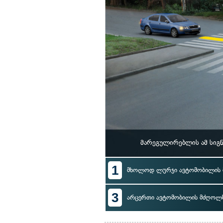
მარეგულირებლის ამ სიგ
1
მხოლოდ ლურჯი ავტომობილის
3
არცერთი ავტომობილის მძღოლ