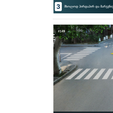
3
მხოლოდ პირდაპირ და მარჯვნი
#149