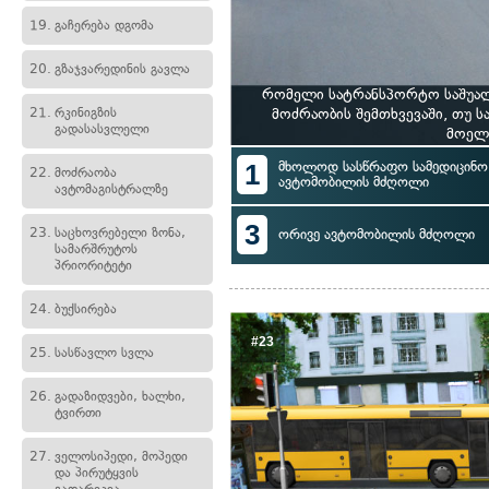
19.
გაჩერება დგომა
20.
გზაჯვარედინის გავლა
რომელი სატრანსპორტო საშუალ
21.
რკინიგზის
მოძრაობის შემთხვევაში, თუ 
გადასასვლელი
მოელვ
1
მხოლოდ სასწრაფო სამედიცინო 
22.
მოძრაობა
ავტომობილის მძღოლი
ავტომაგისტრალზე
3
23.
საცხოვრებელი ზონა,
ორივე ავტომობილის მძღოლი
სამარშრუტოს
პრიორიტეტი
24.
ბუქსირება
#23
25.
სასწავლო სვლა
26.
გადაზიდვები, ხალხი,
ტვირთი
27.
ველოსიპედი, მოპედი
და პირუტყვის