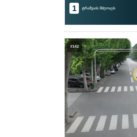
1
ტრამვაის მძღოლს
#142