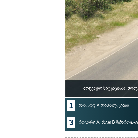
მოცემულ სიტუაციაში, მობ
1
მხოლოდ A მიმართულებით
3
როგორც A, ასევე B მიმართულე