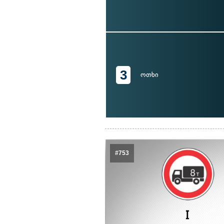
3
ოთხი
#753