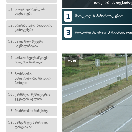
(თოკით). მობუქსირ
11.
მარეგულირებლის
სიგნალები
1
მხოლოდ A მიმართულებით
12.
სპეციალური სიგნალის
გამოყენება
3
როგორც A, ასევე B მიმართულე
13.
საავარიო შუქური
სიგნალიზაცია
14.
სანათი ხელსაწყოები,
#539
ხმოვანი სიგნალი
15.
მოძრაობა,
მანევრირება, სავალი
ნაწილი
16.
გასწრება შემხვედრის
გვერდის ავლით
17.
მოძრაობის სიჩქარე
18.
სამუხრუჭე მანძილი,
დისტანცია