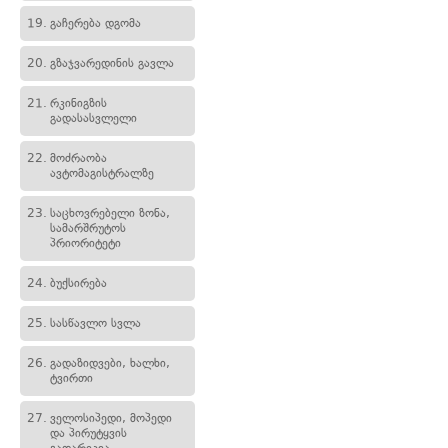
19.
გაჩერება დგომა
20.
გზაჯვარედინის გავლა
21.
რკინიგზის
გადასასვლელი
22.
მოძრაობა
ავტომაგისტრალზე
23.
საცხოვრებელი ზონა,
სამარშრუტოს
პრიორიტეტი
24.
ბუქსირება
25.
სასწავლო სვლა
26.
გადაზიდვები, ხალხი,
ტვირთი
27.
ველოსიპედი, მოპედი
და პირუტყვის