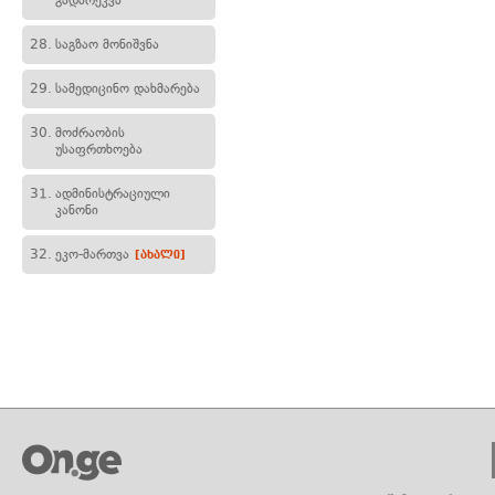
გადარეკვა
28.
საგზაო მონიშვნა
29.
სამედიცინო დახმარება
30.
მოძრაობის
უსაფრთხოება
31.
ადმინისტრაციული
კანონი
32.
ეკო-მართვა
[ახალი]