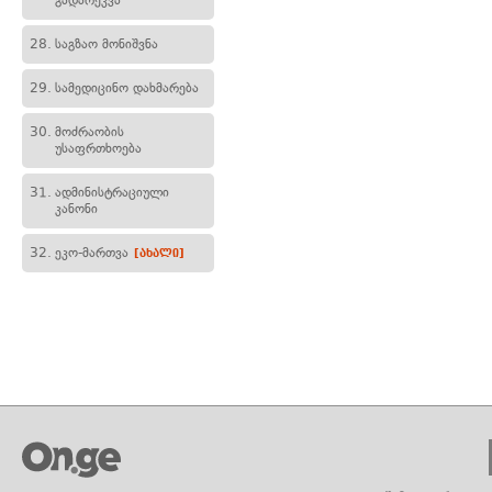
გადარეკვა
28.
საგზაო მონიშვნა
29.
სამედიცინო დახმარება
30.
მოძრაობის
უსაფრთხოება
31.
ადმინისტრაციული
კანონი
32.
ეკო-მართვა
[ახალი]