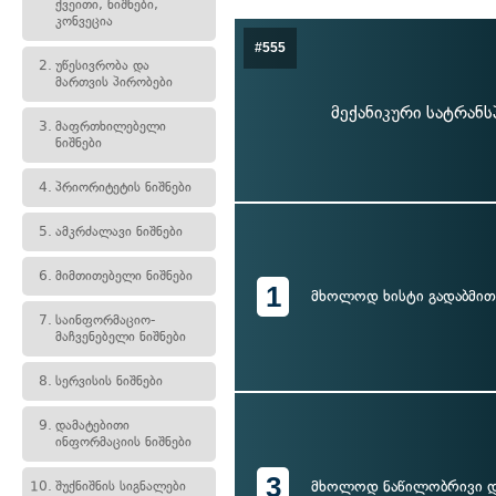
ქვეითი, ნიშნები,
კონვეცია
#555
2.
უწესივრობა და
მართვის პირობები
მექანიკური სატრან
3.
მაფრთხილებელი
ნიშნები
4.
პრიორიტეტის ნიშნები
5.
ამკრძალავი ნიშნები
6.
მიმთითებელი ნიშნები
1
მხოლოდ ხისტი გადაბმით
7.
საინფორმაციო-
მაჩვენებელი ნიშნები
8.
სერვისის ნიშნები
9.
დამატებითი
ინფორმაციის ნიშნები
3
მხოლოდ ნაწილობრივი 
10.
შუქნიშნის სიგნალები