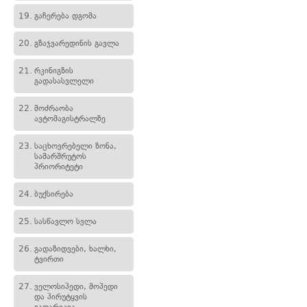
19.
გაჩერება დგომა
20.
გზაჯვარედინის გავლა
21.
რკინიგზის
გადასასვლელი
22.
მოძრაობა
ავტომაგისტრალზე
23.
საცხოვრებელი ზონა,
სამარშრუტოს
პრიორიტეტი
24.
ბუქსირება
25.
სასწავლო სვლა
26.
გადაზიდვები, ხალხი,
ტვირთი
27.
ველოსიპედი, მოპედი
და პირუტყვის