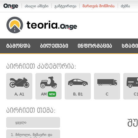
ახალი ამბები
განტვირთვა
მართვის მოწმობა
ძებნა
გამოცდა
ბილეთები
ინფორმაცია
სტატი
აირჩიეთ კატეგორია:
A, A1
AM
B, B1
C
C
NEW
აირჩიეთ თემა:
შ
ყველა
1.
მძღოლი, მგზავრი და