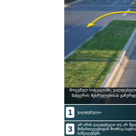
მოცემულ სიტუაციაში, ვალდებულ
მანევრის შესრულებისას გაჩერდ
1
ვალდებულია
არ არის ვალდებული თუ არ შეა
3
მიმართულებიდან მოძრავ სატრ
საშუალებებს