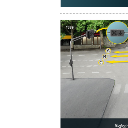
#389
მსუბუქ