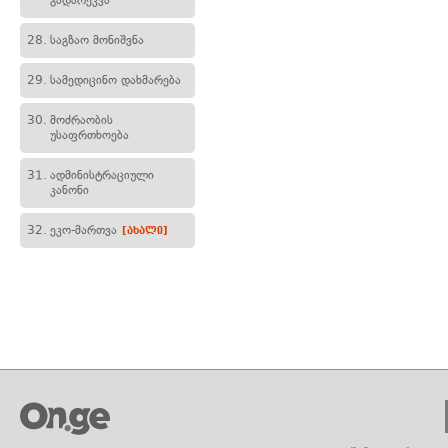
გადარეკვა
28.
საგზაო მონიშვნა
29.
სამედიცინო დახმარება
30.
მოძრაობის
უსაფრთხოება
31.
ადმინისტრაციული
კანონი
32.
ეკო-მართვა
[ახალი]