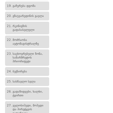
19.
გაჩერება დგომა
20.
გზაჯვარედინის გავლა
21.
რკინიგზის
გადასასვლელი
22.
მოძრაობა
ავტომაგისტრალზე
23.
საცხოვრებელი ზონა,
სამარშრუტოს
პრიორიტეტი
24.
ბუქსირება
25.
სასწავლო სვლა
26.
გადაზიდვები, ხალხი,
ტვირთი
27.
ველოსიპედი, მოპედი
და პირუტყვის