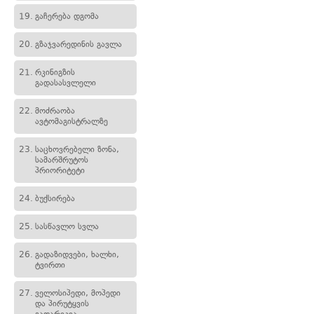
19.
გაჩერება დგომა
20.
გზაჯვარედინის გავლა
21.
რკინიგზის
გადასასვლელი
22.
მოძრაობა
ავტომაგისტრალზე
23.
საცხოვრებელი ზონა,
სამარშრუტოს
პრიორიტეტი
24.
ბუქსირება
25.
სასწავლო სვლა
26.
გადაზიდვები, ხალხი,
ტვირთი
27.
ველოსიპედი, მოპედი
და პირუტყვის