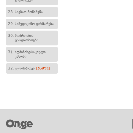
გადარეკვა
28.
საგზაო მონიშვნა
29.
სამედიცინო დახმარება
30.
მოძრაობის
უსაფრთხოება
31.
ადმინისტრაციული
კანონი
32.
ეკო-მართვა
[ახალი]