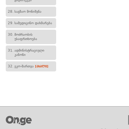
გადარეკვა
28.
საგზაო მონიშვნა
29.
სამედიცინო დახმარება
30.
მოძრაობის
უსაფრთხოება
31.
ადმინისტრაციული
კანონი
32.
ეკო-მართვა
[ახალი]