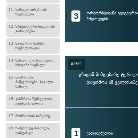
11.
მარეგულირებლის
ორბორბლიანი ელექტრო
3
სიგნალები
მძღოლებს
12.
სპეციალური სიგნალის
გამოყენება
13.
საავარიო შუქური
სიგნალიზაცია
14.
სანათი ხელსაწყოები,
#1709
ხმოვანი სიგნალი
გზიდან მიმდებარე ტერიტ
15.
მოძრაობა,
დაუთმოს იმ ველოსიპ
მანევრირება, სავალი
ნაწილი
16.
გასწრება შემხვედრის
გვერდის ავლით
17.
მოძრაობის სიჩქარე
18.
სამუხრუჭე მანძილი,
1
დისტანცია
ვალდებულია